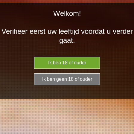
Ga
Welkom!
direct
naar
Verifieer eerst uw leeftijd voordat u verder
de
gaat.
hoofdinhoud