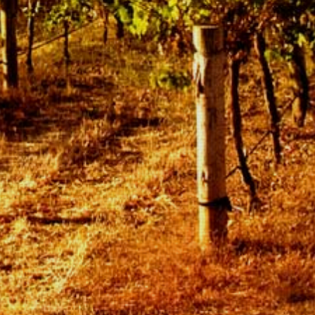
handelend onder de naam Vino Panini in Vriezenveen.
Het wijnimport bedrijf is samen met mijn gezin ontstaan
vanuit mijn hobby. Eerst gewerkt te hebben voor een
plaatselijke wijnimport bedrijf, nadat deze verhuisde naar een
locatie buiten Vriezenveen, heb ik besloten om mijn hobby als
zelfstandige in 2013 te starten!
Lees meer over ons
Onze wijnen
Bekijk hier ons grote aanbod van verschillende wijnen! Wij
importeren vanuit Duitsland, Spanje en Itali
ë. Van heerlijke
rode wijnen tot een frisse prosecco, wij hebben het allemaal.
Ook kunt u hier al onze wijnen online bestellen!