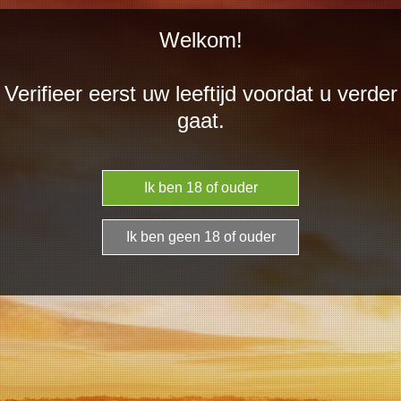
Ga
Welkom!
direct
naar
Verifieer eerst uw leeftijd voordat u verder
de
gaat.
hoofdinhoud
Onze wijnen
Vind hier alles over onze wijnen
Bekijk hier onze Italiaanse wijnen