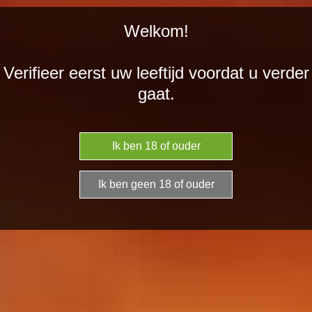
Ga
Welkom!
direct
naar
Verifieer eerst uw leeftijd voordat u verder
de
gaat.
hoofdinhoud
Duitse wijnen