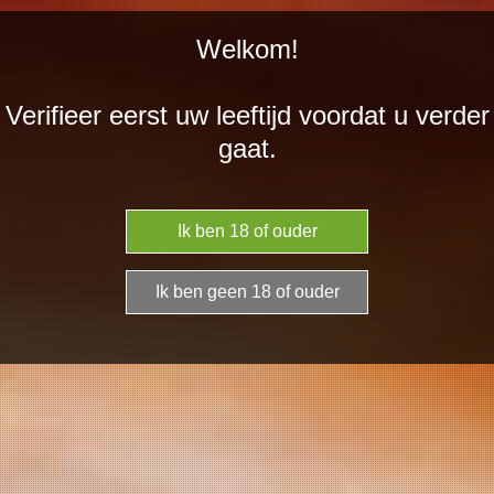
Ga
Welkom!
direct
naar
Verifieer eerst uw leeftijd voordat u verder
de
gaat.
hoofdinhoud
Over ons
Lees hier meer over ons