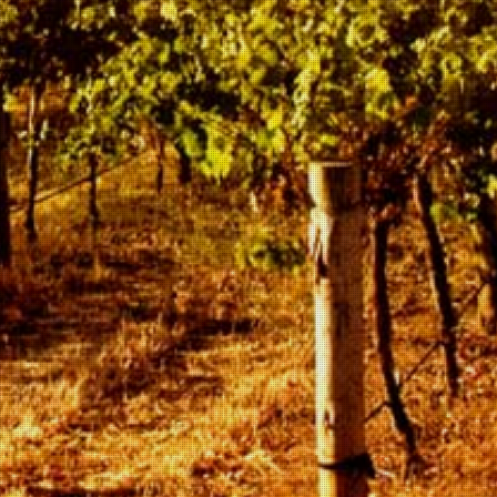
De producten worden zonder tussenkomst van derden
rechtstreeks bij de producent gekocht waarbij de voorkeur
uitgaat naar kleine wijnboeren. Deze maken met liefde voor
het vak mooie producten, waarbij commerciële motieven niet
de boventoon voeren. Bij Vino Panini geen grote namen,
hiervoor moet immers alleen maar betaald worden, maar wel
mooie betaalbare wijnen.
We doen er alles aan om onze bedrijfsfilosofie goed in de
praktijk te kunnen brengen,
Vino Panini werkt met een hele lage kostenstructuur, koopt
alleen maar in als het de allerbeste kwaliteit voor de scherpste
prijs kan bemachtigen en betaalt de wijnboeren altijd vooruit.
Hierdoor is het mogelijk voor de aller-laagste prijs in de markt
zeer goede wijnen aan onze klanten aan te bieden. Door deze
bedrijfsvoering kunnen we prijs/kwaliteit voor de horeca zeer
van betekenis zijn.