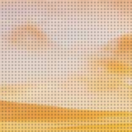
Hartelijk dank voor het bezoeken van onze website
Aangenaam kennis met u te maken, mijn naam is Jan Dekker
handelend onder de naam Vino Panini in Vriezenveen.
Het wijnimport bedrijf is samen met mijn gezin ontstaan
vanuit mijn hobby. Eerst gewerkt te hebben voor een
plaatselijke wijnimport bedrijf, nadat deze verhuisde naar een
locatie buiten Vriezenveen, heb ik besloten om mijn hobby als
zelfstandige in 2013 te starten!
De distributie vindt plaats in Vriezenveen.
Meren deel van de wijnen komen van kleinere wijn
producenten, geen jaar dezelfde smaak en toch ieder jaar
spannend hoe het product zich weer ontwikkeld.
Wij verkopen in hoofdzaak wijnen van wijnmakers die we zelf
hebben bezocht en in de toekomst ook zullen blijven bezoeken
om er zeker van te zijn dat de kwaliteit gewaarborgd blijft.