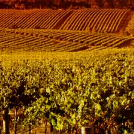
Combineer met allerlei soorten
rijst, pizza's en pasta's
Bekijk details
In winkelwagen
Cellers Mas Llunes, Garriquella, Catalonië,
Spanje
Maragda 2023 droge
rosé, Cellers Mas Llunes,
Garriguella, Catalonië,
Spanje
€ 7,99
Droge, frisse en fruitige rosé