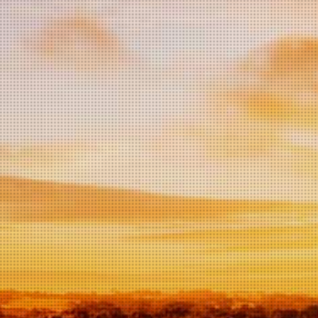
Bodegas Santa Cruz de Alpera, Almansa,
Spanje
Rosé Syrah, Albarroble
2023 Vol fruitige
aroma's
€ 7,95
Fruitige rosé met een zeer
aantrekkelijke frambozen
smaak, en een mooie rode
fruitaroma's in de neus van
aardbeien en jellybeans,
In de mond is het fris,
harmonieus met een lange
afdronk en een klein zoetje wat
je uiteindelijk nog proeft!