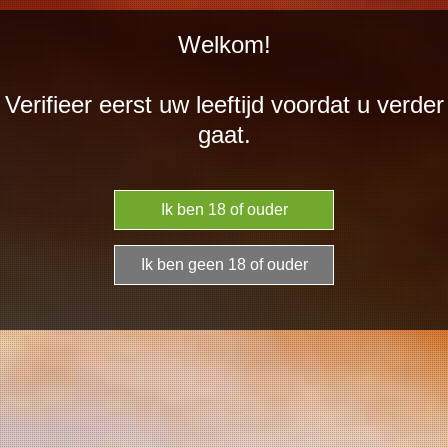
Ga
Welkom!
direct
naar
Verifieer eerst uw leeftijd voordat u verder
de
gaat.
hoofdinhoud
Spaanse
r
osés