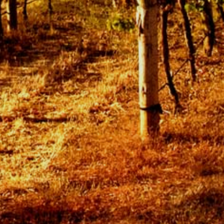
met heldere aardbei kleur. De
smaak is fruitig met een aroma
van rijp fruit, aardbei, banaan
en rode bes. Heerlijke frisse
wijn bij zomerse temperaturen,
frisse salade en verse
schelpdieren.
Alcoholpercentage van 14%
Bekijk details
In winkelwagen