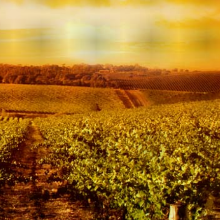
n
me tonen van knapperig rood fruit, Mediterrane
lijke smaak.
tig met tonen van zwart fruit, kersen en
ijn er ook peper en tabak te ontdekken.
urende 24 Maanden.
e omgeving van Porto Selvaggio, op het
eerde gerechten, roodvlees en goed gerijpte