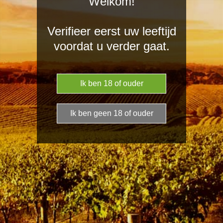
Welkom!
€ 19,95
Verifieer eerst uw leeftijd
voordat u verder gaat.
In winkelwage
Robijnrood van kleur met war
frisheid en de juiste volle rijke
Narthos Primitivo is zeer frui
pruimen, met deze verfijning z
Rijping op stalen vaten gedu
Wijngaarden in eigendom in d
platteland van Nardò
Te combineren met gestructur