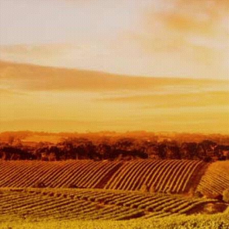
In
winkelwagen
Topper!!!
Zacht smakelijke, zoete en
fruitige wijn afkomstig van
Müller-Thürgau en Kerner
druif uit de Honigberg in
de achterlanden van de
Moezel. De zuren zijn tot
het minimum beperkt. Het
is een frisse en geurige