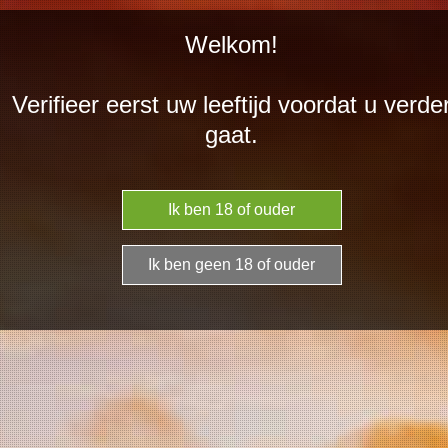
Ga
Welkom!
direct
naar
Verifieer eerst uw leeftijd voordat u verde
de
Bonsegna Danze
gaat.
hoofdinhoud
della Contessa
2025 droge rosé
(tijdelijk
uitverkocht)
€ 7,50
Aantal