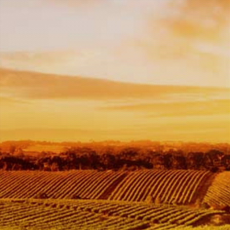
In
winkelwagen
Deze droge rosé is een
blend van Negroamaro en
Malvasia Nero, met een
intens koraalroze kleur,
zacht en omhullend. Met
een goede structuur en
gemengde mineraliteit,
gekruist met verse fruitige
tonen van kersen, die
verwijzen naar de aroma's
van de typische aromatische