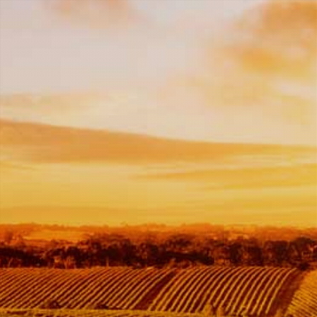
In
winkelwagen
De dessertwijn, Garnatxa
Amber, van Mas Llunes is
vervaardigd uit de
grenache druif. Met drie
jaar houtrijping op frans
eiken vaten krijgt deze
dessertwijn zijn smaak.
Deze bijzondere lekkere
dessertwijn heeft een
rijkelijke mooie geur van