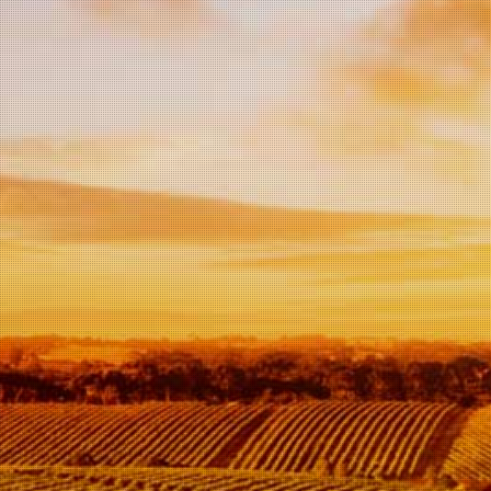
In
winkelwagen
De gebroeders Povero
gebruiken alleen de druiven
die zijn gekozen in hun
wijngaard "Terre dei
Laramè", geplant in een
zanderige en zonnige
bodem en met behulp van
de modernste technieken
voor het maken van wijn.
De resulterende droge,
witte wijn heeft een bleke