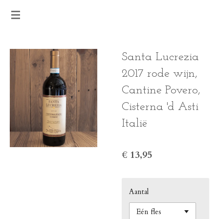
Ga
direct
naar
de
Santa Lucrezia
hoofdinhoud
2017 rode wijn,
Cantine Povero,
Cisterna 'd Asti
Italië
€ 13,95
Aantal