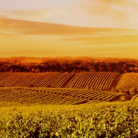
In
winkelwagen
Deze prachtig volle en
kruidige rode wijn is
granaatrood van kleur. De
smaak is krachtig, kruidig,
strelend en rijk aan
tannines. De 36 Maanden
op houten vaten gerijpte
wijn heeft elegante
kruidigheid en warme
aroma's in de lange
afdronk.