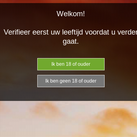
Ga
Welkom!
direct
naar
Verifieer eerst uw leeftijd voordat u verde
de
Falanghina
gaat.
hoofdinhoud
2025 droge
witte wijn,
Cantine Villa
Schinosa
€ 8,75
Aantal