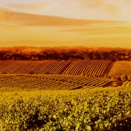
In
winkelwagen
Volle droge wijn, strogeel
van kleur met gouden
reflecties , heerlijke
bloemengeur met frisse
fruitige smaken.
Uitstekend als aperitief,
perfect met oesters,
schelpdieren en carpaccio
van vis.
Alcoholpercentage van
13%