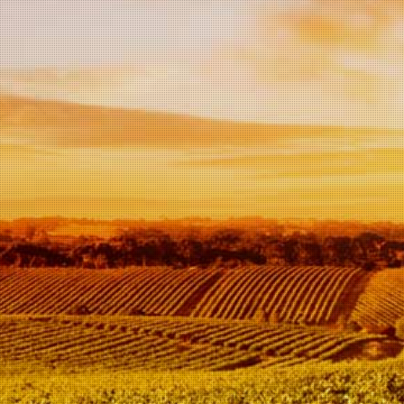
In
winkelwagen
Mooie soepele Primitivo
met veel fruit en zwarte
bessen met wat kruidig
tonen, en een klein zuurtje
in de afdronk.
De wijn heeft een 3
maanden in verglaasde
betonnen tanks gerijpt en
vervolgens op slovenisch
eiken vaten.
Heerlijk zacht en