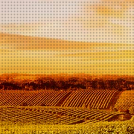
Aantal
In
winkelwagen
Blanc de Noir van Dr.
Ganz is een wijn gemaakt
van de rode druif, Waar de
schil snel na de persing
verwijderd wordt, de wijn
heeft een mooie lichte rosé
kleur.
In de neus een vleugje
sinaasappel, beetje citrus, en