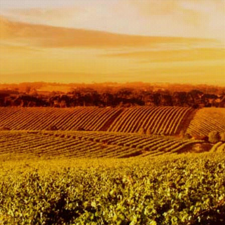
winkelwagen
Een goed gemaakte
riesling wijn is in de
wijnwereld de meest
interessante witte wijn.
droge Riesling laat zich
goed combinerenmet
gerechten maar is door zijn
frisse zuren ook een
Prachtige aperitiefwijn.
Deze aromatische wijn is
prettig droog en relatief
vol en krachtig door de
bubbel, smaak va steenfruit