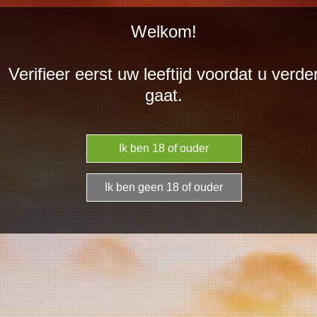
Ga
Welkom!
direct
naar
Verifieer eerst uw leeftijd voordat u verde
de
Franz Jäckel -
gaat.
hoofdinhoud
Riesling brut
Mousserend 1,5 L
€ 24,95
Aantal
In