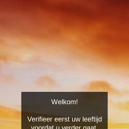
OLIJFOLIE
WIJNREIZEN
NZE WIJNEN
Ralf Köth -
Welkom!
Cocos
Verifieer eerst uw leeftijd
voordat u verder gaat.
€ 8,50