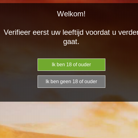
Ga
Welkom!
direct
naar
Verifieer eerst uw leeftijd voordat u verde
de
Portugieser half
gaat.
hoofdinhoud
droge Rosé 2024
Franz Jäckel
€ 6,95
Aantal
In